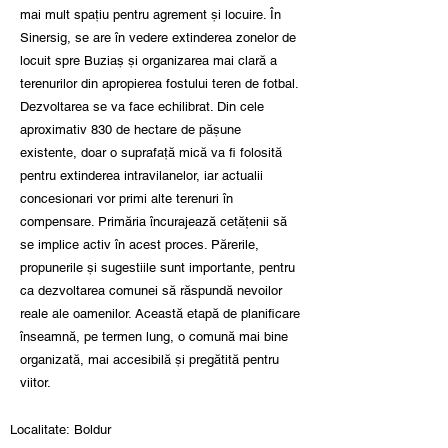
mai mult spațiu pentru agrement și locuire. În
Sinersig, se are în vedere extinderea zonelor de
locuit spre Buziaș și organizarea mai clară a
terenurilor din apropierea fostului teren de fotbal.
Dezvoltarea se va face echilibrat. Din cele
aproximativ 830 de hectare de pășune
existente, doar o suprafață mică va fi folosită
pentru extinderea intravilanelor, iar actualii
concesionari vor primi alte terenuri în
compensare. Primăria încurajează cetățenii să
se implice activ în acest proces. Părerile,
propunerile și sugestiile sunt importante, pentru
ca dezvoltarea comunei să răspundă nevoilor
reale ale oamenilor. Această etapă de planificare
înseamnă, pe termen lung, o comună mai bine
organizată, mai accesibilă și pregătită pentru
viitor.
Localitate:
Boldur