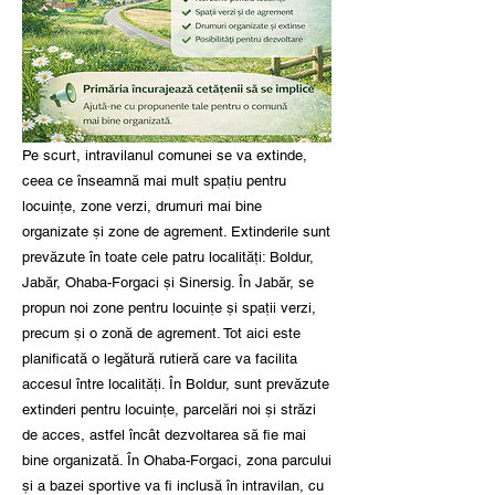
Pe scurt, intravilanul comunei se va extinde,
ceea ce înseamnă mai mult spațiu pentru
locuințe, zone verzi, drumuri mai bine
organizate și zone de agrement. Extinderile sunt
prevăzute în toate cele patru localități: Boldur,
Jabăr, Ohaba-Forgaci și Sinersig. În Jabăr, se
propun noi zone pentru locuințe și spații verzi,
precum și o zonă de agrement. Tot aici este
planificată o legătură rutieră care va facilita
accesul între localități. În Boldur, sunt prevăzute
extinderi pentru locuințe, parcelări noi și străzi
de acces, astfel încât dezvoltarea să fie mai
bine organizată. În Ohaba-Forgaci, zona parcului
și a bazei sportive va fi inclusă în intravilan, cu