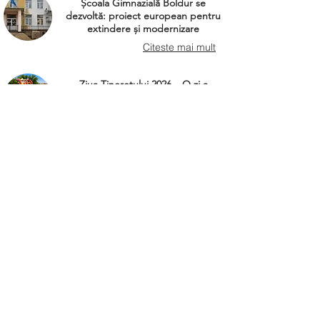
Școala Gimnazială Boldur se
dezvoltă: proiect european pentru
extindere și modernizare
Citeste mai mult
Ziua Tineretului 2026 – O zi a
bucuriei și distracției pentru copiii
din comuna Boldur
Citeste mai mult
Tradiție, credință și bucurie la
Ruga Satului Ohaba-Forgaci
Citeste mai mult
SĂRBĂTOAREA PAROHIEI
GRECO-CATOLICE DIN OHABA
Citeste mai mult
Jurnal Local