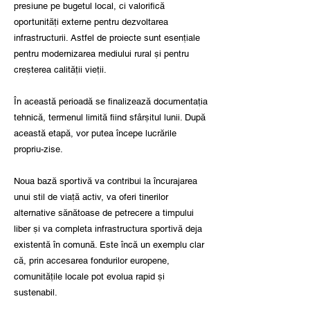
presiune pe bugetul local, ci valorifică
oportunități externe pentru dezvoltarea
infrastructurii. Astfel de proiecte sunt esențiale
pentru modernizarea mediului rural și pentru
creșterea calității vieții.
În această perioadă se finalizează documentația
tehnică, termenul limită fiind sfârșitul lunii. După
această etapă, vor putea începe lucrările
propriu-zise.
Noua bază sportivă va contribui la încurajarea
unui stil de viață activ, va oferi tinerilor
alternative sănătoase de petrecere a timpului
liber și va completa infrastructura sportivă deja
existentă în comună. Este încă un exemplu clar
că, prin accesarea fondurilor europene,
comunitățile locale pot evolua rapid și
sustenabil.