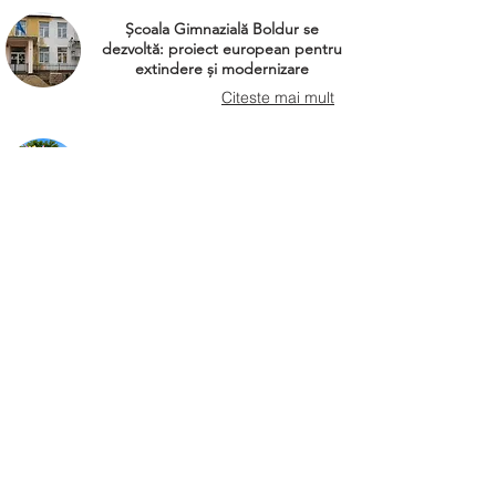
Școala Gimnazială Boldur se
dezvoltă: proiect european pentru
extindere și modernizare
Citeste mai mult
Ziua Tineretului 2026 – O zi a
bucuriei și distracției pentru copiii
din comuna Boldur
Citeste mai mult
Tradiție, credință și bucurie la
Ruga Satului Ohaba-Forgaci
Citeste mai mult
SĂRBĂTOAREA PAROHIEI
GRECO-CATOLICE DIN OHABA
Citeste mai mult
Jurnal Local