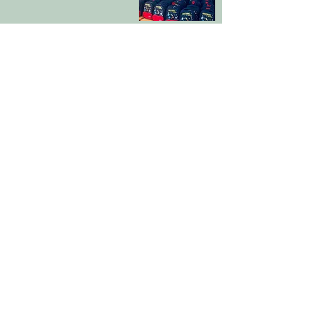
Citeste articol
Podcast educațional la
Școala Gimnazială
Boldur – mesaj direct
pentru elevi
Citeste articol
Inregistreaza Eveniment
Devino Membru
Promovează-ți afacerea