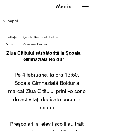
Meniu
< Inapoi
Instituție:
Școala Gimnazială Boldur
Autor:
Anamaria Prodan
Ziua Cititului sărbătorită la Școala
Gimnazială Boldur
Pe 4 februarie, la ora 13:50,
Școala Gimnazială Boldur a
marcat Ziua Cititului printr-o serie
de activități dedicate bucuriei
lecturii.
Preșcolarii și elevii școlii au trăit