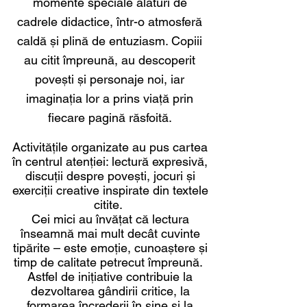
momente speciale alături de
cadrele didactice, într-o atmosferă
caldă și plină de entuziasm. Copiii
au citit împreună, au descoperit
povești și personaje noi, iar
imaginația lor a prins viață prin
fiecare pagină răsfoită.
Activitățile organizate au pus cartea
în centrul atenției: lectură expresivă,
discuții despre povești, jocuri și
exerciții creative inspirate din textele
citite.
Cei mici au învățat că lectura
înseamnă mai mult decât cuvinte
tipărite – este emoție, cunoaștere și
timp de calitate petrecut împreună.
Astfel de inițiative contribuie la
dezvoltarea gândirii critice, la
formarea încrederii în sine și la